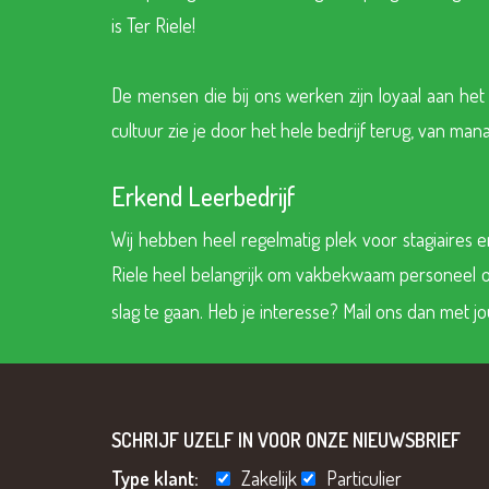
is Ter Riele!
De mensen die bij ons werken zijn loyaal aan het
cultuur zie je door het hele bedrijf terug, van ma
Erkend Leerbedrijf
Wij hebben heel regelmatig plek voor stagiaires 
Riele heel belangrijk om vakbekwaam personeel op 
slag te gaan. Heb je interesse? Mail ons dan met 
SCHRIJF UZELF IN VOOR ONZE NIEUWSBRIEF
Type klant:
Zakelijk
Particulier