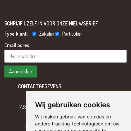
SCHRIJF UZELF IN VOOR ONZE NIEUWSBRIEF
Type klant:
Zakelijk
Particulier
Email adres:
CONTACTGEGEVENS
Hoofdweg 2
Wij gebruiken cookies
7382 BH Klarenbeek
Wij maken gebruik van cookies en
T
055 – 301 17 43
andere tracking-technologieën om uw
E
info@tterriele.nl
surfervaring op onze website te