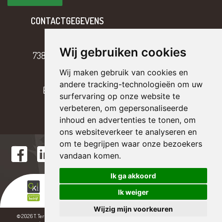
CONTACTGEGEVENS
Hoofdweg 2
Wij gebruiken cookies
7382 BH Klarenbeek
Wij maken gebruik van cookies en
T
055 – 301 17 43
andere tracking-technologieën om uw
E
info@tterriele.nl
surfervaring op onze website te
verbeteren, om gepersonaliseerde
inhoud en advertenties te tonen, om
ons websiteverkeer te analyseren en
om te begrijpen waar onze bezoekers
vandaan komen.
Ik ga akkoord
Ik weiger
Wijzig mijn voorkeuren
© 2026 T. Ter Riele
|
Algemene voorwaarden
|
Disclaimer
|
Privacy verklaring
|
Ontwerp &