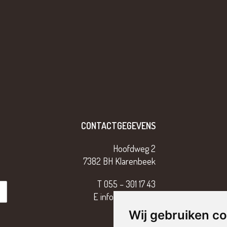
CONTACTGEGEVENS
Hoofdweg 2
7382 BH Klarenbeek
T
055 – 301 17 43
E
info@tterriele.nl
Wij gebruiken c