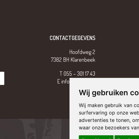
CONTACTGEGEVENS
Hoofdweg 2
7382 BH Klarenbeek
T
055 – 301 17 43
E
info@tterriele.nl
Wij gebruiken c
Wij maken gebruik van c
surfervaring op onze web
advertenties te tonen, o
waar onze bezoekers va