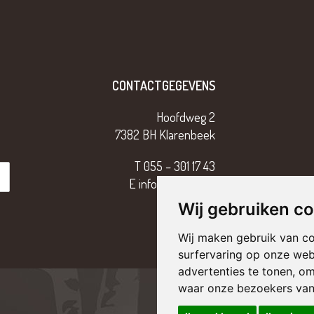
CONTACTGEGEVENS
Hoofdweg 2
7382 BH Klarenbeek
T
055 – 301 17 43
E
info@tterriele.nl
Wij gebruiken c
Wij maken gebruik van c
surfervaring op onze web
advertenties te tonen, o
waar onze bezoekers va