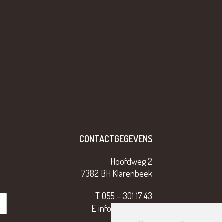
CONTACTGEGEVENS
Hoofdweg 2
7382 BH Klarenbeek
T
055 – 301 17 43
E
info@tterriele.nl