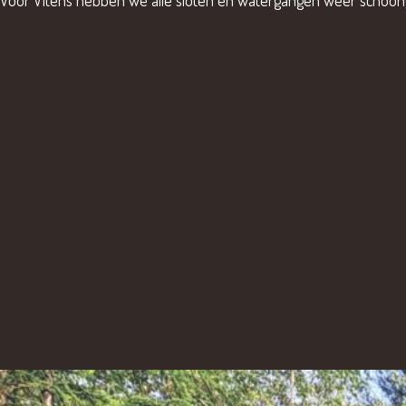
Voor Vitens hebben we alle sloten en watergangen weer schoo