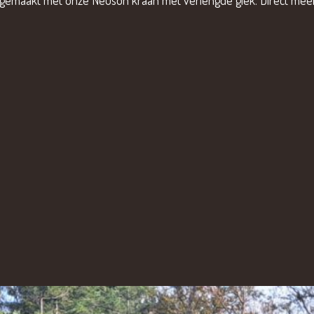
ngemaakt met onze Neuson kraan met verlengde giek. Direct me